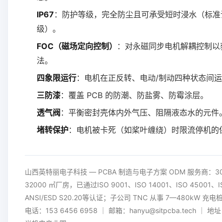
IP67
：防护等级，完全防尘且可承受短时浸水（标准试验
级）。
FOC（磁场定向控制）
：对永磁同步电机解耦控制以
法。
四象限运行
：电机在正反转、电动/制动四种状态间
三防漆
：覆盖 PCB 的防潮、防盐雾、防霉涂层。
透气阀
：平衡密封壳体内外气压、阻隔液态水的元件
堵转保护
：电机被卡死（如桨叶缠绕）时限流停机的
山西英特丽电子科技 — PCBA 制造与电子方案 ODM 服务商：
32000 ㎡厂房，已通过ISO 9001、ISO 14001、ISO 45001、IS
ANSI/ESD S20.20等认证；子公司 TNC 从事 7—480kW 
电话：153 6456 6958 ｜ 邮箱：hanyu@sitpcba.tech