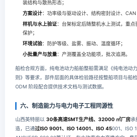
装结构与散热形态；
方案设计
：功率级与驱动设计、结构密封设计、CAN
样机与水上验证
：台架标定后随整机水上测试，重点
保护；
环境试验
：防护等级、盐雾、振动、温度循环；
小批量产与放量
：产测覆盖全功能项，批次追溯。
船检合规方面，纯电池动力船舶整船需满足《纯电池动
则》等要求，部件层面的具体检验路径按整船项目与船
ODM 阶段配合提供技术文档与测试数据。
六、制造能力与电力电子工程同源性
山西英特丽以
30条高速SMT生产线、32000 ㎡厂房
承
造，已通
过ISO 9001、ISO 14001、ISO 45
001、ISO 