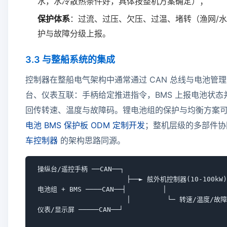
水，水冷散热条件好，具体按整机方案确定）；
保护体系
：过流、过压、欠压、过温、堵转（渔网/
护与故障分级上报。
3.3 与整船系统的集成
控制器在整船电气架构中通常通过 CAN 总线与电池管
台、仪表互联：手柄给定推进指令，BMS 上报电池状
回传转速、温度与故障码。锂电池组的保护与均衡方案
电池 BMS 保护板 ODM 定制开发
；整机层级的多部件
车控制器
的架构思路同源。
 操纵台/遥控手柄 ──CAN──┐

                       ├──► 舷外机控制器(10-100kW)
 电池组 + BMS ────CAN──┤         │

                       │         └─ 转速/温度/故
 仪表/显示屏 ─────CAN──┘
