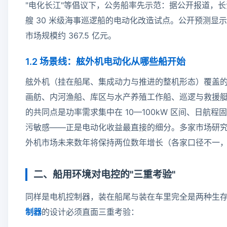
"电化长江"等倡议下，公务船率先示范：据公开报道，长
艘 30 米级海事巡逻船的电动化改造试点。公开预测显示
市场规模约 367.5 亿元。
1.2 场景线：舷外机电动化从哪些船开始
舷外机（挂在船尾、集成动力与推进的整机形态）覆盖
画舫、内河渔船、库区与水产养殖工作船、巡逻与救援
的共同点是功率需求集中在 10—100kW 区间、日航
污敏感——正是电动化收益最直接的细分。多家市场研
外机市场未来数年将保持两位数年增长（各家口径不一
二、船用环境对电控的"三重考验"
同样是电机控制器，装在船尾与装在车里完全是两种生
制器
的设计必须直面三重考验：