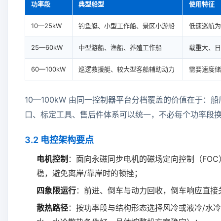
功率段
典型船型
使用特征
10—25kW
钓鱼艇、小型工作船、景区小游船
低速巡航为
25—60kW
中型游船、渔船、养殖工作船
载重大、日
60—100kW
巡逻救援艇、较大型客船辅助动力
需要速度储
10—100kW 由同一控制器平台分档覆盖的价值在于：
口、标定工具、售后件体系可以统一，不必每个功率段
3.2 电控架构要点
电机控制
：面向永磁同步电机的磁场定向控制（FOC
稳，避免离岸/靠岸时的顿挫；
四象限运行
：前进、倒车与动力回收，倒车响应直接
散热路径
：按功率段与结构形态选择风冷或液冷/水