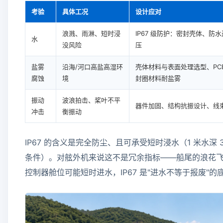
考验
具体工况
设计应对
浪溅、雨淋、短时浸
IP67 级防护：密封壳体、
水
没风险
压
盐雾
沿海/河口高盐高湿环
壳体材料与表面处理选型、PC
腐蚀
境
封圈材料耐盐雾
振动
波浪拍击、桨叶不平
器件加固、结构抗振设计、线
冲击
衡振动
IP67 的含义是完全防尘、且可承受短时浸水（1 米水深 
条件）。对舷外机来说这不是冗余指标——船尾的浪花
控制器舱位可能短时进水，IP67 是"进水不等于报废"的