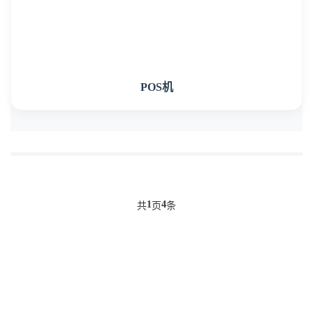
POS机
1
4
共
页
条