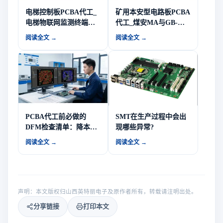
电梯控制板PCBA代工_
矿用本安型电路板PCBA
电梯物联网监测终端硬
代工_煤安MA与GB-
件与多品种小批量制造-
T3836防爆要求-山西英
阅读全文 →
阅读全文 →
山西英特丽电子
特丽电子
PCBA代工前必做的
SMT在生产过程中会出
DFM检查清单：降本增
现哪些异常?
效从设计端开始 | 山西英
阅读全文 →
阅读全文 →
特丽
声明：本文版权归山西英特丽电子及原作者所有，转载请注明出处。
分享链接
打印本文