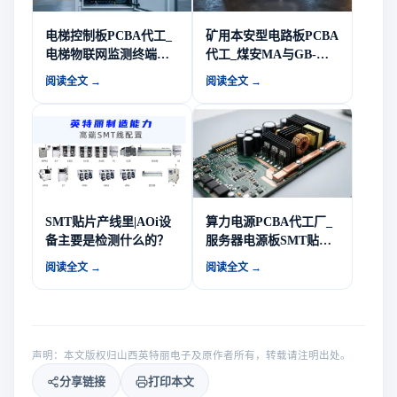
电梯控制板PCBA代工_
矿用本安型电路板PCBA
电梯物联网监测终端硬
代工_煤安MA与GB-
件与多品种小批量制造-
T3836防爆要求-山西英
阅读全文 →
阅读全文 →
山西英特丽电子
特丽电子
SMT贴片产线里|AOi设
算力电源PCBA代工厂_
备主要是检测什么的？
服务器电源板SMT贴片
承接-山西英特丽
阅读全文 →
阅读全文 →
声明：本文版权归山西英特丽电子及原作者所有，转载请注明出处。
分享链接
打印本文