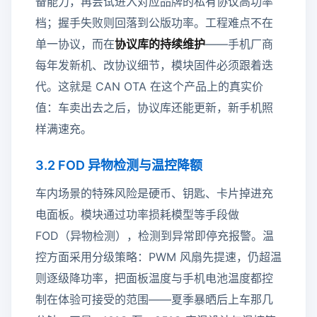
备能力，再尝试进入对应品牌的私有协议高功率
档；握手失败则回落到公版功率。工程难点不在
单一协议，而在
协议库的持续维护
——手机厂商
每年发新机、改协议细节，模块固件必须跟着迭
代。这就是 CAN OTA 在这个产品上的真实价
值：车卖出去之后，协议库还能更新，新手机照
样满速充。
3.2 FOD 异物检测与温控降额
车内场景的特殊风险是硬币、钥匙、卡片掉进充
电面板。模块通过功率损耗模型等手段做
FOD（异物检测），检测到异常即停充报警。温
控方面采用分级策略：PWM 风扇先提速，仍超温
则逐级降功率，把面板温度与手机电池温度都控
制在体验可接受的范围——夏季暴晒后上车那几