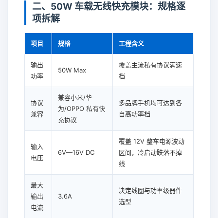
二、50W 车载无线快充模块：规格逐
项拆解
项目
规格
工程含义
输出
覆盖主流私有协议满速
50W Max
功率
档
兼容小米/华
协议
多品牌手机均可达到各
为/OPPO 私有快
兼容
自高功率档
充协议
覆盖 12V 整车电源波动
输入
6V—16V DC
区间，冷启动跌落不掉
电压
线
最大
决定线圈与功率级器件
输出
3.6A
选型
电流