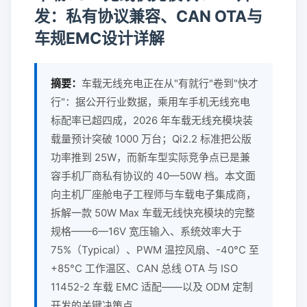
发：私有协议兼容、CAN OTA与
车规EMC设计详解
摘要：
车载无线充电正在从"有就行"卷到"快才
行"：据公开行业数据，乘用车手机无线充电
标配率已超四成，2026 年车载无线充模块装
载量预计突破 1000 万台；Qi2.2 标准把公版
功率推到 25W，而新车型实际竞争点已是兼
容手机厂商私有协议的 40—50W 档。本文面
向主机厂座舱电子工程师与车载电子集成商，
拆解一款 50W Max 车载无线快充模块的完整
规格——6—16V 宽压输入、系统效率大于
75%（Typical）、PWM 温控风扇、-40°C 至
+85°C 工作温区、CAN 总线 OTA 与 ISO
11452-2 车载 EMC 适配——以及 ODM 定制
开发的关键决策点。