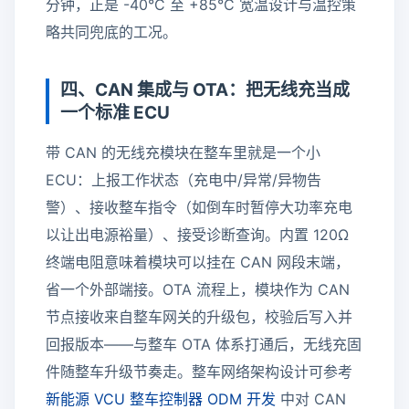
分钟，正是 -40°C 至 +85°C 宽温设计与温控策
略共同兜底的工况。
四、CAN 集成与 OTA：把无线充当成
一个标准 ECU
带 CAN 的无线充模块在整车里就是一个小
ECU：上报工作状态（充电中/异常/异物告
警）、接收整车指令（如倒车时暂停大功率充电
以让出电源裕量）、接受诊断查询。内置 120Ω
终端电阻意味着模块可以挂在 CAN 网段末端，
省一个外部端接。OTA 流程上，模块作为 CAN
节点接收来自整车网关的升级包，校验后写入并
回报版本——与整车 OTA 体系打通后，无线充固
件随整车升级节奏走。整车网络架构设计可参考
新能源 VCU 整车控制器 ODM 开发
中对 CAN