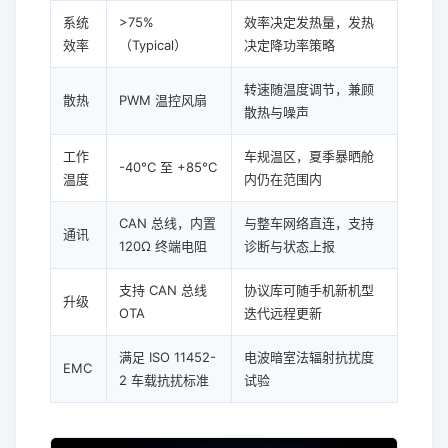
系统
>75%
效率决定发热量，发热
效率
（Typical）
决定降功率策略
转速随温度调节，兼顾
散热
PWM 温控风扇
散热与噪声
工作
车规温区，夏季暴晒舱
-40°C 至 +85°C
温度
内仍在范围内
CAN 总线，内置
与整车网络直连，支持
通讯
120Ω 终端电阻
诊断与状态上报
支持 CAN 总线
协议库可随手机新机型
升级
OTA
迭代远程更新
满足 ISO 11452-
电波暗室法辐射抗扰度
EMC
2 车载抗扰标准
试验