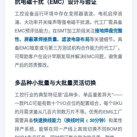
抗电磁干扰（EMC）设计与验证
工控设备运行环境中存在变频器谐波、电机启停浪
涌、大功率开关噪声等强电磁干扰源。代工厂需具备
EMC预评估能力，在SMT加工阶段关注
接地焊盘完整
性、屏蔽罩焊接质量、滤波电容布局
等关键细节。具
备EMC暗室或与第三方测试机构合作能力的代工厂，
可帮助客户在设计早期发现并解决EMC问题，避免量
产后的昂贵整改。
多品种小批量与大批量灵活切换
工控行业的典型特征是"品种多、单品量差异大"——
一款PLC可能有数十个I/O点位的配置组合，每个SKU
的月需求量从几百片到数万片不等。优秀的EMS工厂
需要具备
快速换线能力（换线时间 < 30分钟）
和柔性
排产系统，能够在同一产线上高效切换不同BOM的