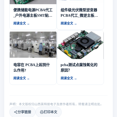
便携储能电源PCBA代工
组件级光伏微型逆变器
_户外电源主板SMT贴片
PCBA代工_微逆主板
EMS方案商-山西英特丽
SMT贴片EMS方案商-山
阅读全文 →
阅读全文 →
电子
西英特丽电子
电容在 PCBA上起到什
pcba测试点腐蚀氧化的
么作用?
原因？
阅读全文 →
阅读全文 →
声明：本文版权归山西英特丽电子及原作者所有，转载请注明出处。
分享链接
打印本文