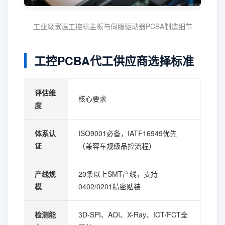
工业级宽温工控机主板与伺服驱动器PCBA制造细节
工控PCBA代工供应商选择标准
评估维
核心要求
度
体系认
ISO9001必备，IATF16949优先
证
（兼容车规级品控流程）
产线规
20条以上SMT产线，支持
模
0402/0201精密贴装
检测能
3D-SPI、AOI、X-Ray、ICT/FCT全