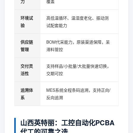
力
覆盖
环境试
高低温循环、温湿度老化、振动测
验
试配套能力
供应链
BOM代采能力，原装渠道保障，呆
管理
滞料管控
交付灵
支持样品/小批量/大批量快速切换，
活性
交期可控
追溯体
MES系统全程条码追溯，支持正向/
系
反向追溯
山西英特丽：工控自动化PCBA
代工的可靠之选