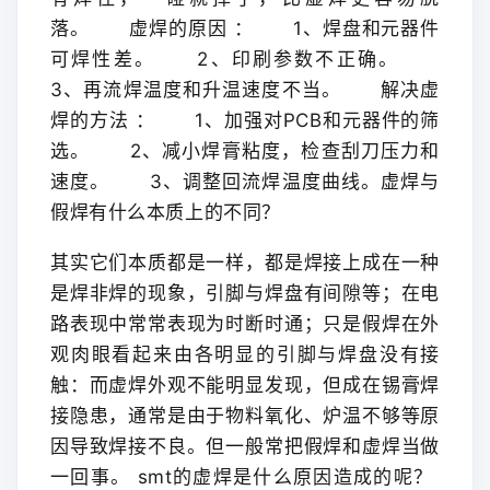
落。
虚焊的原因 ：
1、焊盘和元器件
可焊性差。
2、印刷参数不正确。
3、再流焊温度和升温速度不当。
解决虚
焊的方法 ：
1、加强对PCB和元器件的筛
选。
2、减小焊膏粘度，检查刮刀压力和
速度。
3、调整回流焊温度曲线。
虚焊与
假焊有什么本质上的不同？
其实它们本质都是一样，都是焊接上成在一种
是焊非焊的现象，引脚与焊盘有间隙等；在电
路表现中常常表现为时断时通；只是假焊在外
观肉眼看起来由各明显的引脚与焊盘没有接
触：而虚焊外观不能明显发现，但成在锡膏焊
接隐患，通常是由于物料氧化、炉温不够等原
因导致焊接不良。但一般常把假焊和虚焊当做
一回事。
smt的虚焊是什么原因造成的呢？