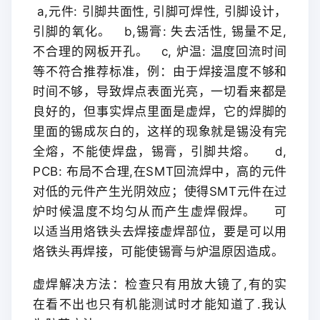
a,元件: 引脚共面性, 引脚可焊性, 引脚设计，
引脚的氧化。
b,锡膏: 失去活性, 锡量不足,
不合理的网板开孔。
c, 炉温: 温度回流时间
等不符合推荐标准，例：由于焊接温度不够和
时间不够，导致焊点表面光亮，一切看来都是
良好的，但事实焊点里面是虚焊，它的焊脚的
里面的锡成灰白的，这样的现象就是锡没有完
全熔，不能使焊盘，锡膏，引脚共熔。
d,
PCB: 布局不合理,在SMT回流焊中，高的元件
对低的元件产生光阴效应；使得SMT元件在过
炉时候温度不均匀从而产生虚焊假焊。
可
以适当用烙铁头去焊接虚焊部位，要是可以用
烙铁头再焊接，可能使锡膏与炉温原因造成。
虚焊解决方法：
检查只有用放大镜了,有的实
在看不出也只有机能测试时才能知道了.我认