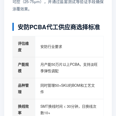
可控（25-75μm），并通过盐雾测试等验证手段确保
涂覆效果。
安防PCBA代工供应商选择标准
评估维
安防行业要求
度
产能规
月产能50万片以上PCBA，支持淡旺
模
季弹性调配
品种管
同时管理50+SKU的BOM和工艺文
理
件
换线效
SMT换线时间 < 30分钟，日换线次
率
数10+