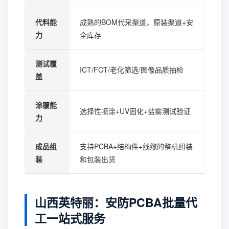
代料能
成熟的BOM代采渠道，原装渠道+安
力
全库存
测试覆
ICT/FCT/老化筛选/图像品质抽检
盖
涂覆能
选择性喷涂+UV固化+盐雾测试验证
力
成品组
支持PCBA+结构件+线缆的整机组装
装
和包装出货
山西英特丽：安防PCBA批量代
工一站式服务