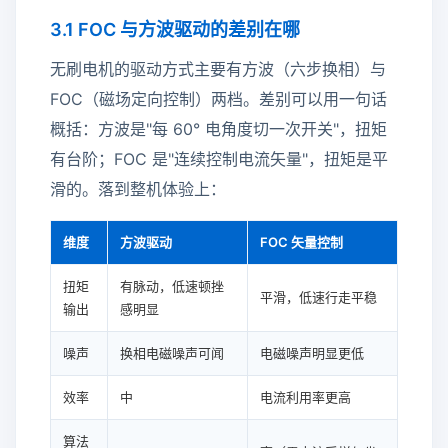
3.1 FOC 与方波驱动的差别在哪
无刷电机的驱动方式主要有方波（六步换相）与
FOC（磁场定向控制）两档。差别可以用一句话
概括：方波是"每 60° 电角度切一次开关"，扭矩
有台阶；FOC 是"连续控制电流矢量"，扭矩是平
滑的。落到整机体验上：
维度
方波驱动
FOC 矢量控制
扭矩
有脉动，低速顿挫
平滑，低速行走平稳
输出
感明显
噪声
换相电磁噪声可闻
电磁噪声明显更低
效率
中
电流利用率更高
算法