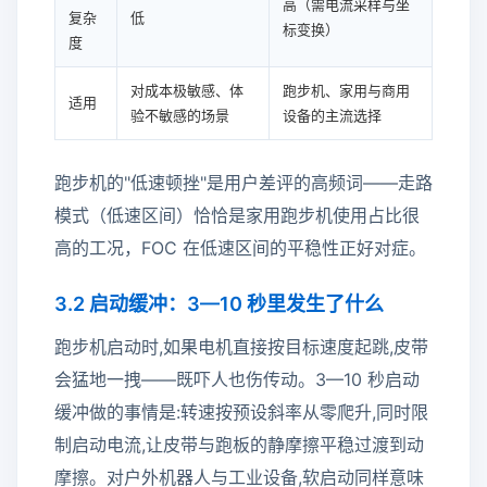
高（需电流采样与坐
复杂
低
标变换）
度
对成本极敏感、体
跑步机、家用与商用
适用
验不敏感的场景
设备的主流选择
跑步机的"低速顿挫"是用户差评的高频词——走路
模式（低速区间）恰恰是家用跑步机使用占比很
高的工况，FOC 在低速区间的平稳性正好对症。
3.2 启动缓冲：3—10 秒里发生了什么
跑步机启动时,如果电机直接按目标速度起跳,皮带
会猛地一拽——既吓人也伤传动。3—10 秒启动
缓冲做的事情是:转速按预设斜率从零爬升,同时限
制启动电流,让皮带与跑板的静摩擦平稳过渡到动
摩擦。对户外机器人与工业设备,软启动同样意味