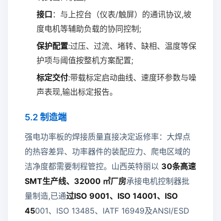
接口
：与上控台（仪表/触屏）的通讯协议,坡
度电机等辅助负载的协同控制;
保护配置
:过压、过流、堵转、缺相、温度等保
护项与阈值按整机方案配置;
标定交付
:带载标定启动曲线、速度环参数与噪
声表现,输出标定报告。
5.2 制造端
强电功率板的焊接质量直接决定返修率：大焊点
的热容差异、功率器件的装配应力、爬电区域的
洁净度都需要制程管控。山西英特丽以
30条高速
SMT生产线、32000 ㎡厂房
承接电机控制器批
量制造,已通
过ISO 9001、ISO 14001、ISO
45
001、ISO 13485、IATF 16949及ANSI/ESD