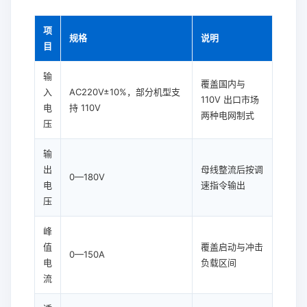
项
规格
说明
目
输
覆盖国内与
入
AC220V±10%，部分机型支
110V 出口市场
电
持 110V
两种电网制式
压
输
出
母线整流后按调
0—180V
电
速指令输出
压
峰
值
覆盖启动与冲击
0—150A
电
负载区间
流