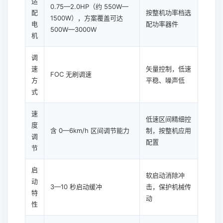
适
0.75—2.0HP（约 550W—
配
按整机功率档选
1500W），方案覆盖可达
电
配功率器件
500W—3000W
机
调
速
矢量控制，低速
FOC 无刷调速
方
平稳、噪声低
式
速
低速区间精细控
度
含 0—6km/h 区间调节能力
制，按整机应用
调
配置
节
启
软启动消除冲
动
3—10 秒启动缓冲
击，保护机械传
特
动
性