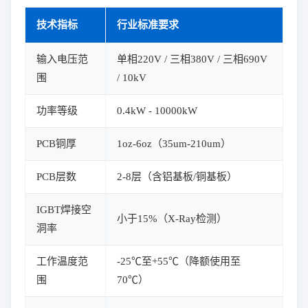
技术指标
行业标准要求
输入电压范
单相220V / 三相380V / 三相690V
围
/ 10kV
功率等级
0.4kW - 10000kW
PCB铜厚
1oz-6oz（35um-210um）
PCB层数
2-8层（含铝基板/铜基板）
IGBT焊接空
小于15%（X-Ray检测）
洞率
工作温度范
-25℃至+55℃（降额使用至
围
70℃）