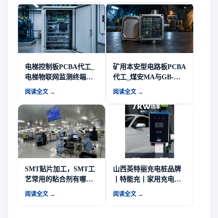
电梯控制板PCBA代工_
矿用本安型电路板PCBA
电梯物联网监测终端硬
代工_煤安MA与GB-
件与多品种小批量制造-
T3836防爆要求-山西英
阅读全文 →
阅读全文 →
山西英特丽电子
特丽电子
SMT贴片加工，SMT工
山西英特丽充电桩品牌
艺常用的粘合剂有哪
丨特能充丨家用充电桩
些？粘合剂的涂敷方法
如何选择？
阅读全文 →
阅读全文 →
有哪些？