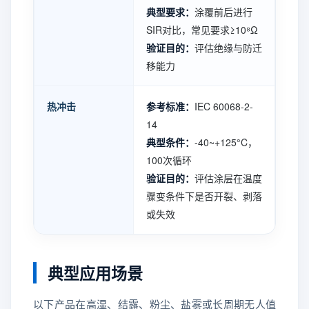
典型要求：
涂覆前后进行
SIR对比，常见要求≥10⁸Ω
验证目的：
评估绝缘与防迁
移能力
热冲击
参考标准：
IEC 60068-2-
14
典型条件：
-40~+125°C，
100次循环
验证目的：
评估涂层在温度
骤变条件下是否开裂、剥落
或失效
典型应用场景
以下产品在高湿、结露、粉尘、盐雾或长周期无人值