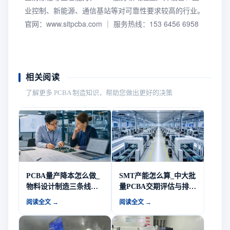
业控制、新能源、通信基站等对可靠性要求较高的行业。
官网：www.sitpcba.com ｜ 服务热线：153 6456 6958
相关阅读
了解更多 PCBA 制造知识，帮助您做出更好的决策
PCBA量产降本怎么做_
SMT产能怎么算_中大批
物料设计制造三条线的
量PCBA交期评估与排产
降本抓手-山西英特丽电
逻辑-山西英特丽电子
阅读全文 →
阅读全文 →
子