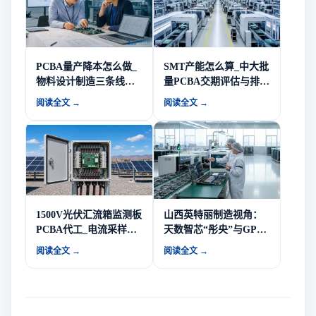
PCBA量产降本怎么做_
SMT产能怎么算_中大批
物料设计制造三条线的
量PCBA交期评估与排产
降本抓手-山西英特丽电
逻辑-山西英特丽电子
阅读全文 →
阅读全文 →
子
1500V光伏汇流箱监测板
山西英特丽制造视角：
PCBA代工_电流采样与
天数智芯“彤央”与GPU
弧光检测板制造商-山西
路线图释放的量产信号
阅读全文 →
阅读全文 →
英特丽电子
｜PCBA/SMT/整机交付
要点