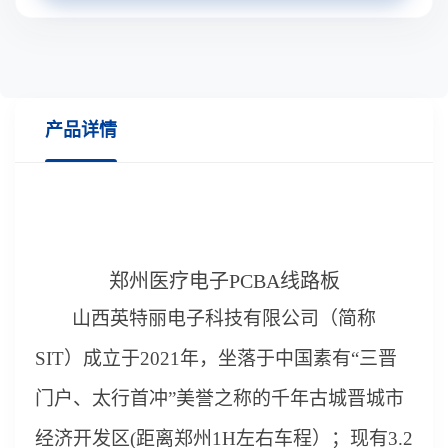
产品详情
郑州医疗电子PCBA线路板
山西
英特丽电子科技有限公司（简称
S
IT）成立于20
21
年，坐落于中国
素有
“
三晋
门户、太行首冲
”
美誉之称的千年古城晋城
市
经济开发区
(距离郑州1H左右车程）
；
现有
3
.
2