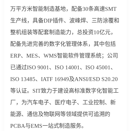
万平方米智能制造基地，配
备
3
0条高速SMT
生产线，具备DIP插件、波峰焊、三防涂覆和
整机组装等配套制造能力，总投资10亿元，
配备先进完善的数字化管理体系，其中包括
ERP、MES、WMS智能软件
管理
系统
；
公
司
已
通过
ISO 9001、ISO 14001、ISO 450
0
1、
ISO 134
85、I
ATF 16949及ANSI/ESD S20.20
等认证。
S
IT致力于建设高标准数字化智能工
厂，
为汽车电子、
医疗电子、
工业
控
制
、新
能源、通信及物联网等领域提供可追溯的
PCBA与EMS一站式制造服务。