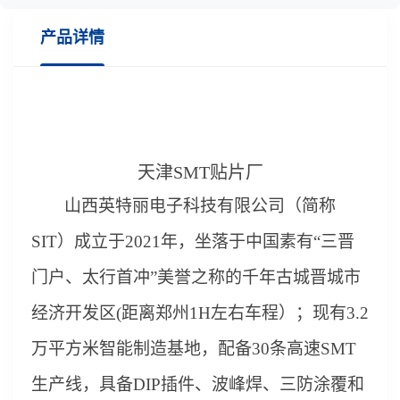
产品详情
天津SMT贴片厂
山西
英特丽电子科技有限公司（简称
S
IT）成立于20
21
年，坐落于中国
素有
“
三晋
门户、太行首冲
”
美誉之称的千年古城晋城
市
经济开发区
(距离郑州1H左右车程）
；
现有
3
.
2
万平方米智能制造基地，配
备
3
0条高速SMT
生产线，具备DIP插件、波峰焊、三防涂覆和