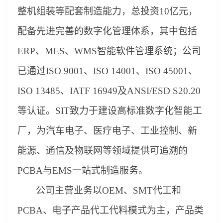
整机组装等配套制造能力，总投资10亿元，
配备先进完善的数字化管理体系，其中包括
ERP、MES、WMS智能软件
管理
系统
；
公
司
已
通过
ISO 9001、ISO 14001、ISO 450
0
1、
ISO 134
85、I
ATF 16949及ANSI/ESD S20.20
等认证。
S
IT致力于建设高标准数字化智能工
厂，
为汽车电子、
医疗电子、
工业
控
制
、新
能源、通信及物联网等领域提供可追溯的
PCBA与EMS一站式制造服务。
公司主营业务以
OEM、SMT代工和
PCBA
、
电子产品
代工代料模式为主，产品
类