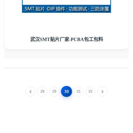
武汉SMT贴片厂家-PCBA包工包料
30
28
29
31
32